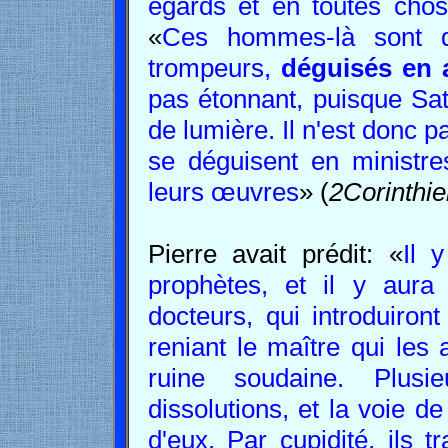
égards et en toutes cho
«
Ces hommes-là sont
trompeurs,
déguisés en 
pas étonnant, puisque Sa
de lumière. Il n'est donc 
se déguisent en ministr
leurs œuvres
» (
2Corinthi
Pierre avait prédit: «
Il 
prophètes, et il y au
docteurs, qui introduiron
reniant le maître qui les 
ruine soudaine. Plusi
dissolutions, et la voie d
d'eux. Par cupidité, ils 