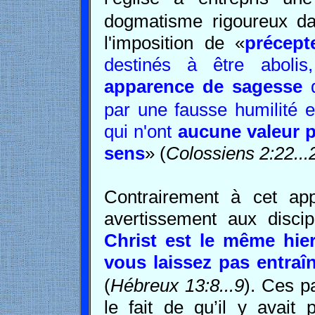
dogmatisme rigoureux da
l'imposition de «
précept
destinés à être aboli
apparence de sagesse
d
par une fausse humilité e
qui n'ont
aucune valeur p
sens
» (
Colossiens 2:22...
Contrairement à
cet
appr
avertissement aux disci
Christ est le même hie
vous laissez pas entraî
(
Hébreux 13:8...9
).
Ces pa
le fait de qu’il y avait 