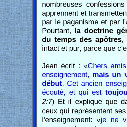
nombreuses confessions 
apprennent et transmetten
par le paganisme et par l’a
Pourtant,
la doctrine g
du temps des apôtres
,
intact et pur, parce que c’
Jean écrit : «
Chers amis,
enseignement,
mais un 
début
. Cet ancien enseig
écouté, et qui est
toujo
2:7
)
Et il explique que d
ceux qui représentent ses d
l'enseignement: «
je ne v