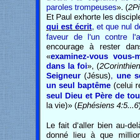
paroles trompeuses
». (
2Pi
Et Paul exhorte les discipl
qui est écrit
, et que nul 
faveur de l'un contre l'a
encourage à rester dan
«
examinez-vous vous-
dans la foi
», (
2Corinthie
Seigneur
(Jésus)
,
une s
un seul baptême
(celui 
seul Dieu
et Père de to
la vie)» (
Ephésiens 4:5...6
Le fait d’aller bien au-de
donné lieu à que milli