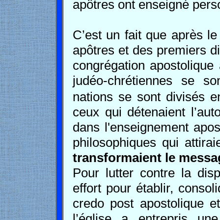
apôtres ont enseigné perso
C’est un fait que après le
apôtres et des premiers dis
congrégation apostolique
judéo-chrétiennes se son
nations se sont divisés 
ceux qui détenaient l’autor
dans l'enseignement apost
philosophiques qui attirai
transformaient le messag
Pour lutter contre la dis
effort pour établir, consol
credo post apostolique et
l’église a entrepris un