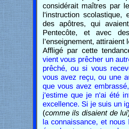
considérait maîtres par l
l'instruction scolastique
des apôtres, qui avaient
Pentecôte, et avec des 
l’enseignement, attiraient l
Affligé par cette tendanc
vient vous prêcher un aut
prêché, ou si vous recev
vous avez reçu, ou une a
que vous avez embrassé, 
j'estime que je n'ai été i
excellence. Si je suis un 
(
comme ils disaient de lui
la connaissance, et nous 