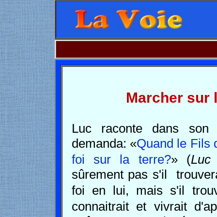
Marcher sur l
Luc raconte dans son 
demanda: «
Quand le Fils d
foi sur la terre?
» (
Luc
sûrement pas s'il
trouver
foi en lui,
mais s'il trou
connaitrait et vivrait d'ap